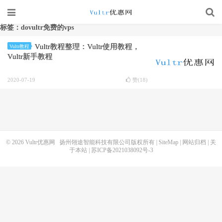
标签：dovultr免费的vps
Vultr教程整理：Vultr使用教程，
Vultr教程
Vultr新手教程
2020-07-19
赞(
18
)
© 2026
Vultr优惠网
扬州翎途智能科技有限公司版权所有 |
SiteMap
|
网站归档
|
关
于本站
|
苏ICP备2021038092号-3