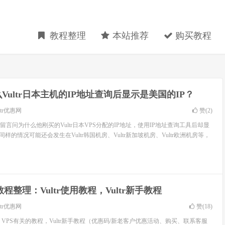
教程整理
本站推荐
购买教程
Vultr日本主机的IP地址查询后显示是美国的IP？
ltr优惠网
赞(
2
)
网留言问为什么他刚买的Vultr日本VPS分配的IP地址，使用IP地址查询工具后却显
同样的情况可能还会发生在Vultr韩国机房、Vultr新加坡机房、Vultr欧洲机房等，
tr教程整理：Vultr使用教程，Vultr新手教程
ltr优惠网
赞(
18
)
tr VPS有关的教程，Vultr新手教程（优惠码/新老客户优惠活动、购买、联系客服