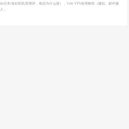
Vultr日本/洛杉矶机房测评，电信为什么慢），Vultr VPS使用教程（建站、邮件服
...