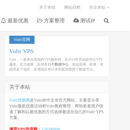
关于本站
网站归档
关注本站
最新优惠
方案整理
测试IP
Vultr官网
Vultr VPS
Vultr，一家来自美国的VPS服务商，从2014年开始提供云VPS
服务。实力雄厚，全球有
15个数据中心
，包括亚洲、欧洲、美
国等多个地区，亚洲地区有日本和新加坡两个数据节点。
关于本站
Vultr优惠网
是Vultr的中文非官方网站，主要是分享
Vultr最新优惠活动和Vultr教程整理，帮助新老用户快
速了解和以最优惠的方式选择最适合自己的Vultr VPS
方案。
便宜VPS交流群：
128396894