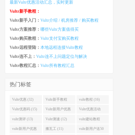
最新Vultr优惠活动汇总，实时更新
Vultr新手教程：
Vultr新手入门：
Vultr介绍 / 机房推荐 / 购买教程
Vultr方案推荐：
哪些Vultr方案值得买
Vultr购买教程：
Vultr支付宝购买教程
Vultr远程登陆：
本地远程连接Vultr教程
Vultr连不上：
Vultr连不上问题定位与解决
Vultr教程汇总：
Vultr所有教程汇总
热门标签
Vultr优惠 (32)
Vultr新手教程
vultr教程 (16)
(16)
Vultr优惠码 (15)
Vultr新用户优惠
Vultr优惠活动
(14)
(13)
vultr测评 (13)
Vultr测速 (12)
vultr建站教程
(12)
vultr新用户优惠
搬瓦工 (11)
vultr新用户送50