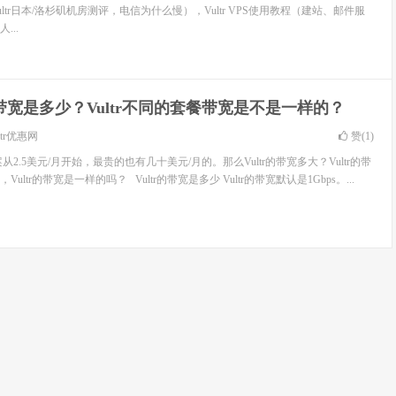
Vultr日本/洛杉矶机房测评，电信为什么慢），Vultr VPS使用教程（建站、邮件服
...
tr带宽是多少？Vultr不同的套餐带宽是不是一样的？
ltr优惠网
赞(
1
)
方案从2.5美元/月开始，最贵的也有几十美元/月的。那么Vultr的带宽多大？Vultr的带
ltr的带宽是一样的吗？ Vultr的带宽是多少 Vultr的带宽默认是1Gbps。...