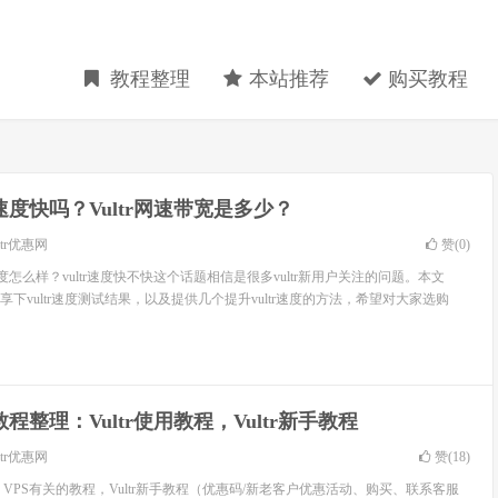
教程整理
本站推荐
购买教程
tr速度快吗？Vultr网速带宽是多少？
ltr优惠网
赞(
0
)
ltr速度怎么样？vultr速度快不快这个话题相信是很多vultr新用户关注的问题。本文
分享下vultr速度测试结果，以及提供几个提升vultr速度的方法，希望对大家选购
tr教程整理：Vultr使用教程，Vultr新手教程
ltr优惠网
赞(
18
)
tr VPS有关的教程，Vultr新手教程（优惠码/新老客户优惠活动、购买、联系客服