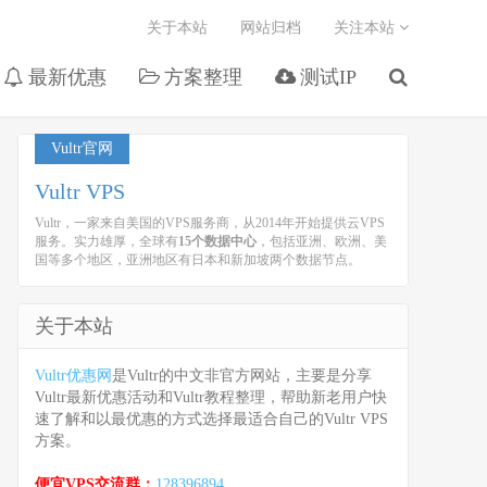
关于本站
网站归档
关注本站
最新优惠
方案整理
测试IP
Vultr官网
Vultr VPS
Vultr，一家来自美国的VPS服务商，从2014年开始提供云VPS
服务。实力雄厚，全球有
15个数据中心
，包括亚洲、欧洲、美
国等多个地区，亚洲地区有日本和新加坡两个数据节点。
关于本站
Vultr优惠网
是Vultr的中文非官方网站，主要是分享
Vultr最新优惠活动和Vultr教程整理，帮助新老用户快
速了解和以最优惠的方式选择最适合自己的Vultr VPS
方案。
便宜VPS交流群：
128396894