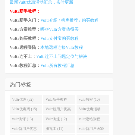
最新Vultr优惠活动汇总，实时更新
Vultr新手教程：
Vultr新手入门：
Vultr介绍 / 机房推荐 / 购买教程
Vultr方案推荐：
哪些Vultr方案值得买
Vultr购买教程：
Vultr支付宝购买教程
Vultr远程登陆：
本地远程连接Vultr教程
Vultr连不上：
Vultr连不上问题定位与解决
Vultr教程汇总：
Vultr所有教程汇总
热门标签
Vultr优惠 (32)
Vultr新手教程
vultr教程 (16)
(16)
Vultr优惠码 (15)
Vultr新用户优惠
Vultr优惠活动
(14)
(13)
vultr测评 (13)
Vultr测速 (12)
vultr建站教程
(12)
vultr新用户优惠
搬瓦工 (11)
vultr新用户送50