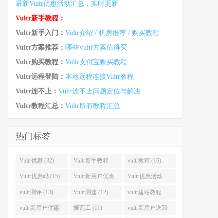
最新Vultr优惠活动汇总，实时更新
Vultr新手教程：
Vultr新手入门：
Vultr介绍 / 机房推荐 / 购买教程
Vultr方案推荐：
哪些Vultr方案值得买
Vultr购买教程：
Vultr支付宝购买教程
Vultr远程登陆：
本地远程连接Vultr教程
Vultr连不上：
Vultr连不上问题定位与解决
Vultr教程汇总：
Vultr所有教程汇总
热门标签
Vultr优惠 (32)
Vultr新手教程
vultr教程 (16)
(16)
Vultr优惠码 (15)
Vultr新用户优惠
Vultr优惠活动
(14)
(13)
vultr测评 (13)
Vultr测速 (12)
vultr建站教程
(12)
vultr新用户优惠
搬瓦工 (11)
vultr新用户送50