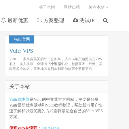
关于本站
网站归档
关注本站
最新优惠
方案整理
测试IP
Vultr官网
Vultr VPS
Vultr，一家来自美国的VPS服务商，从2014年开始提供云VPS
服务。实力雄厚，全球有
15个数据中心
，包括亚洲、欧洲、美
国等多个地区，亚洲地区有日本和新加坡两个数据节点。
关于本站
Vultr优惠网
是Vultr的中文非官方网站，主要是分享
Vultr最新优惠活动和Vultr教程整理，帮助新老用户快
速了解和以最优惠的方式选择最适合自己的Vultr VPS
方案。
便宜VPS交流群：
128396894