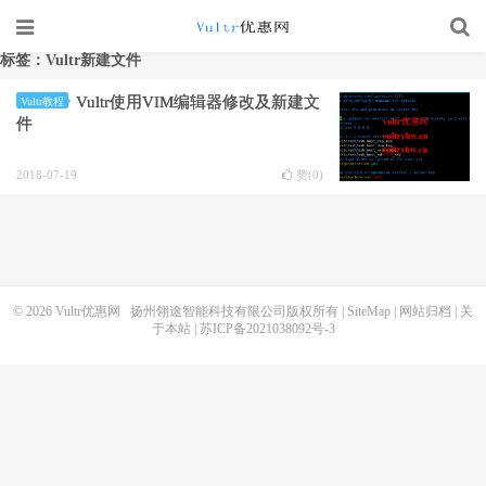
标签：Vultr新建文件
Vultr使用VIM编辑器修改及新建文
Vultr教程
件
2018-07-19
赞(
0
)
© 2026
Vultr优惠网
扬州翎途智能科技有限公司版权所有 |
SiteMap
|
网站归档
|
关
于本站
|
苏ICP备2021038092号-3