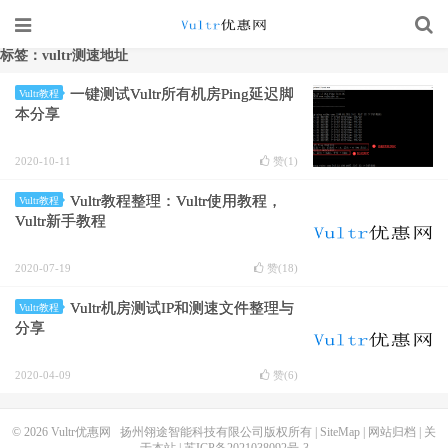
标签：vultr测速地址
一键测试Vultr所有机房Ping延迟脚
Vultr教程
本分享
2020-10-11
赞(
1
)
Vultr教程整理：Vultr使用教程，
Vultr教程
Vultr新手教程
2020-07-19
赞(
18
)
Vultr机房测试IP和测速文件整理与
Vultr教程
分享
2020-04-09
赞(
6
)
© 2026
Vultr优惠网
扬州翎途智能科技有限公司版权所有 |
SiteMap
|
网站归档
|
关