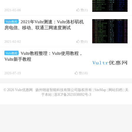
2021-02-06
赞(
1
)
2021年Vultr测速：Vultr洛杉矶机
Vultr教程
房电信、移动、联通三网速度测试
2021-02-02
赞(
0
)
Vultr教程整理：Vultr使用教程，
Vultr教程
Vultr新手教程
2020-07-19
赞(
18
)
© 2026
Vultr优惠网
扬州翎途智能科技有限公司版权所有 |
SiteMap
|
网站归档
|
关
于本站
|
苏ICP备2021038092号-3