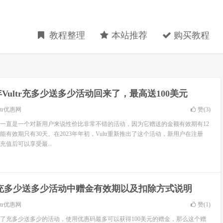
教程整理
本站推荐
购买教程
3年Vultr充多少送多少活动回来了，最高送100美元
ltr优惠网
赞(
3
)
少活动一直是一个对新用户来说性价比非常不错的活动，因为它赠送的金额有效期有12
有效期只有30天。在2023年年初，Vultr重新推出了这个活动，新用户在注册
码充值后可以享受最...
tr充多少送多少活动中赠金有效期以及扣除方式说明
ltr优惠网
赞(
1
)
上线了充多少送多少的活动，使用优惠码最多可以获得100美元的赠金，那么这个赠