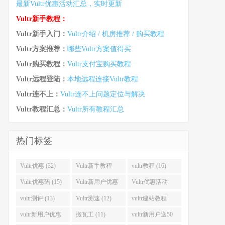
最新Vultr优惠活动汇总，实时更新
Vultr新手教程：
Vultr新手入门：
Vultr介绍 / 机房推荐 / 购买教程
Vultr方案推荐：
哪些Vultr方案值得买
Vultr购买教程：
Vultr支付宝购买教程
Vultr远程登陆：
本地远程连接Vultr教程
Vultr连不上：
Vultr连不上问题定位与解决
Vultr教程汇总：
Vultr所有教程汇总
热门标签
Vultr优惠 (32)
Vultr新手教程
vultr教程 (16)
(16)
Vultr优惠码 (15)
Vultr新用户优惠
Vultr优惠活动
(14)
(13)
vultr测评 (13)
Vultr测速 (12)
vultr建站教程
(12)
vultr新用户优惠
搬瓦工 (11)
vultr新用户送50