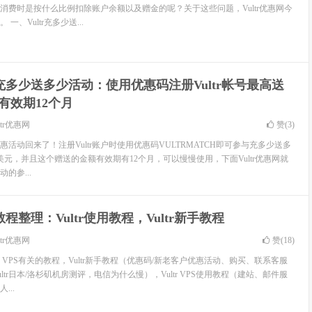
消费时是按什么比例扣除账户余额以及赠金的呢？关于这些问题，Vultr优惠网今
、Vultr充多少送...
tr充多少送多少活动：使用优惠码注册Vultr帐号最高送
有效期12个月
ltr优惠网
赞(
3
)
优惠活动回来了！注册Vultr账户时使用优惠码VULTRMATCH即可参与充多少送多
美元，并且这个赠送的金额有效期有12个月，可以慢慢使用，下面Vultr优惠网就
动的参...
tr教程整理：Vultr使用教程，Vultr新手教程
ltr优惠网
赞(
18
)
tr VPS有关的教程，Vultr新手教程（优惠码/新老客户优惠活动、购买、联系客服
Vultr日本/洛杉矶机房测评，电信为什么慢），Vultr VPS使用教程（建站、邮件服
...