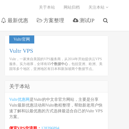
关于本站
网站归档
关注本站
最新优惠
方案整理
测试IP
Vultr官网
Vultr VPS
Vultr，一家来自美国的VPS服务商，从2014年开始提供云VPS
服务。实力雄厚，全球有
15个数据中心
，包括亚洲、欧洲、美
国等多个地区，亚洲地区有日本和新加坡两个数据节点。
关于本站
Vultr优惠网
是Vultr的中文非官方网站，主要是分享
Vultr最新优惠活动和Vultr教程整理，帮助新老用户快
速了解和以最优惠的方式选择最适合自己的Vultr VPS
方案。
便宜VPS交流群：
128396894