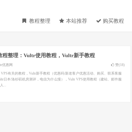
教程整理
本站推荐
购买教程
tr教程整理：Vultr使用教程，Vultr新手教程
ltr优惠网
赞(
18
)
tr VPS有关的教程，Vultr新手教程（优惠码/新老客户优惠活动、购买、联系客服
Vultr日本/洛杉矶机房测评，电信为什么慢），Vultr VPS使用教程（建站、邮件服
...