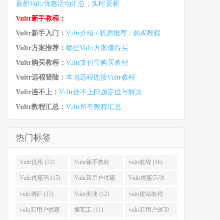
最新Vultr优惠活动汇总，实时更新
Vultr新手教程：
Vultr新手入门：
Vultr介绍 / 机房推荐 / 购买教程
Vultr方案推荐：
哪些Vultr方案值得买
Vultr购买教程：
Vultr支付宝购买教程
Vultr远程登陆：
本地远程连接Vultr教程
Vultr连不上：
Vultr连不上问题定位与解决
Vultr教程汇总：
Vultr所有教程汇总
热门标签
Vultr优惠 (32)
Vultr新手教程
vultr教程 (16)
(16)
Vultr优惠码 (15)
Vultr新用户优惠
Vultr优惠活动
(14)
(13)
vultr测评 (13)
Vultr测速 (12)
vultr建站教程
(12)
vultr新用户优惠
搬瓦工 (11)
vultr新用户送50