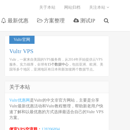
关于本站
网站归档
关注本站
最新优惠
方案整理
测试IP
Vultr官网
Vultr VPS
Vultr，一家来自美国的VPS服务商，从2014年开始提供云VPS
服务。实力雄厚，全球有
15个数据中心
，包括亚洲、欧洲、美
国等多个地区，亚洲地区有日本和新加坡两个数据节点。
关于本站
Vultr优惠网
是Vultr的中文非官方网站，主要是分享
Vultr最新优惠活动和Vultr教程整理，帮助新老用户快
速了解和以最优惠的方式选择最适合自己的Vultr VPS
方案。
便宜VPS交流群：
128396894