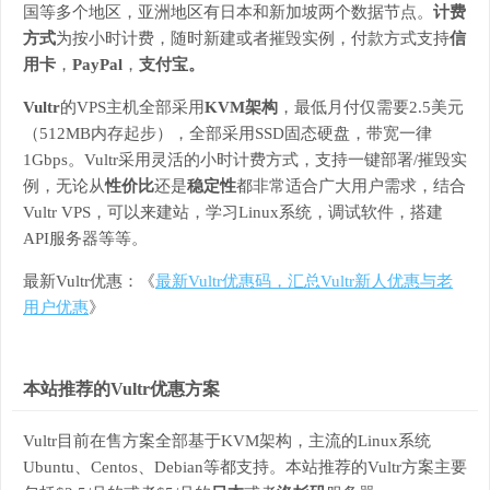
国等多个地区，亚洲地区有日本和新加坡两个数据节点。
计费
方式
为按小时计费，随时新建或者摧毁实例，付款方式支持
信
用卡
，
PayPal
，
支付宝
。
Vultr
的VPS主机全部采用
KVM架构
，最低月付仅需要2.5美元
（512MB内存起步），全部采用SSD固态硬盘，带宽一律
1Gbps。Vultr采用灵活的小时计费方式，支持一键部署/摧毁实
例，无论从
性价比
还是
稳定性
都非常适合广大用户需求，结合
Vultr VPS，可以来建站，学习Linux系统，调试软件，搭建
API服务器等等。
最新Vultr优惠：《
最新Vultr优惠码，汇总Vultr新人优惠与老
用户优惠
》
本站推荐的Vultr优惠方案
Vultr目前在售方案全部基于KVM架构，主流的Linux系统
Ubuntu、Centos、Debian等都支持。本站推荐的Vultr方案主要