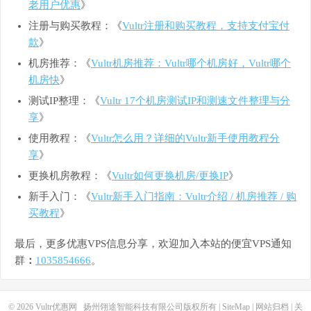
老用户优惠
》
注册与购买教程：《
Vultr注册和购买教程，支持支付宝付
款
》
机房推荐：《
Vultr机房推荐：Vultr哪个机房好，Vultr哪个
机房快
》
测试IP整理：《
Vultr 17个机房测试IP和测速文件整理与分
享
》
使用教程：《
Vultr怎么用？详细的Vultr新手使用教程分
享
》
更换机房教程：《
Vultr如何更换机房/更换IP
》
新手入门：《
Vultr新手入门指南：Vultr介绍 / 机房推荐 / 购
买教程
》
最后，更多优惠VPS信息分享，欢迎加入本站的便宜VPS通知
群
：
1035854666
。
© 2026
Vultr优惠网
扬州翎途智能科技有限公司版权所有 |
SiteMap
|
网站归档
|
关