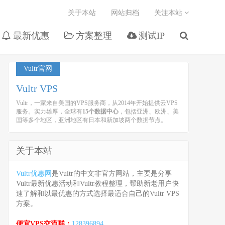
关于本站
网站归档
关注本站
最新优惠
方案整理
测试IP
Vultr官网
Vultr VPS
Vultr，一家来自美国的VPS服务商，从2014年开始提供云VPS
服务。实力雄厚，全球有
15个数据中心
，包括亚洲、欧洲、美
国等多个地区，亚洲地区有日本和新加坡两个数据节点。
关于本站
Vultr优惠网
是Vultr的中文非官方网站，主要是分享
Vultr最新优惠活动和Vultr教程整理，帮助新老用户快
速了解和以最优惠的方式选择最适合自己的Vultr VPS
方案。
便宜VPS交流群：
128396894