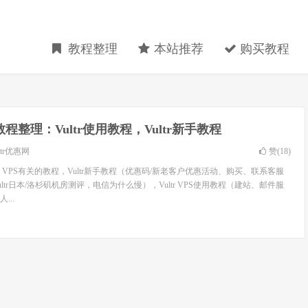
教程整理
本站推荐
购买教程
tr教程整理：Vultr使用教程，Vultr新手教程
ltr优惠网
赞(
18
)
tr VPS有关的教程，Vultr新手教程（优惠码/新老客户优惠活动、购买、联系客服
Vultr日本/洛杉矶机房测评，电信为什么慢），Vultr VPS使用教程（建站、邮件服
...