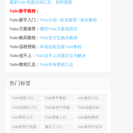
最新Vultr优惠活动汇总，实时更新
Vultr新手教程：
Vultr新手入门：
Vultr介绍 / 机房推荐 / 购买教程
Vultr方案推荐：
哪些Vultr方案值得买
Vultr购买教程：
Vultr支付宝购买教程
Vultr远程登陆：
本地远程连接Vultr教程
Vultr连不上：
Vultr连不上问题定位与解决
Vultr教程汇总：
Vultr所有教程汇总
热门标签
Vultr优惠 (32)
Vultr新手教程
vultr教程 (16)
(16)
Vultr优惠码 (15)
Vultr新用户优惠
Vultr优惠活动
(14)
(13)
vultr测评 (13)
Vultr测速 (12)
vultr建站教程
(12)
vultr新用户优惠
搬瓦工 (11)
vultr新用户送50