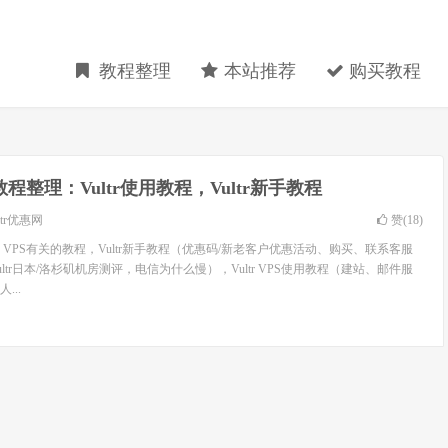
教程整理
本站推荐
购买教程
tr教程整理：Vultr使用教程，Vultr新手教程
ltr优惠网
赞(
18
)
tr VPS有关的教程，Vultr新手教程（优惠码/新老客户优惠活动、购买、联系客服
Vultr日本/洛杉矶机房测评，电信为什么慢），Vultr VPS使用教程（建站、邮件服
...