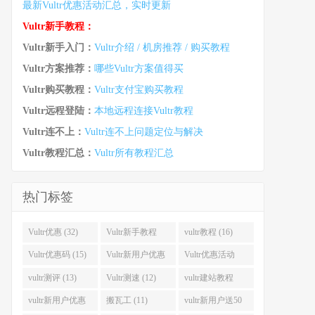
最新Vultr优惠活动汇总，实时更新
Vultr新手教程：
Vultr新手入门：
Vultr介绍 / 机房推荐 / 购买教程
Vultr方案推荐：
哪些Vultr方案值得买
Vultr购买教程：
Vultr支付宝购买教程
Vultr远程登陆：
本地远程连接Vultr教程
Vultr连不上：
Vultr连不上问题定位与解决
Vultr教程汇总：
Vultr所有教程汇总
热门标签
Vultr优惠 (32)
Vultr新手教程
vultr教程 (16)
(16)
Vultr优惠码 (15)
Vultr新用户优惠
Vultr优惠活动
(14)
(13)
vultr测评 (13)
Vultr测速 (12)
vultr建站教程
(12)
vultr新用户优惠
搬瓦工 (11)
vultr新用户送50