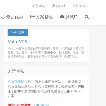
关于本站
网站归档
关注本站
最新优惠
方案整理
测试IP
Vultr官网
Vultr VPS
Vultr，一家来自美国的VPS服务商，从2014年开始提供云VPS
服务。实力雄厚，全球有
15个数据中心
，包括亚洲、欧洲、美
国等多个地区，亚洲地区有日本和新加坡两个数据节点。
关于本站
Vultr优惠网
是Vultr的中文非官方网站，主要是分享
Vultr最新优惠活动和Vultr教程整理，帮助新老用户快
速了解和以最优惠的方式选择最适合自己的Vultr VPS
方案。
便宜VPS交流群：
128396894