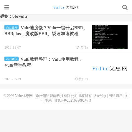
标签：bbrvultr
Vultr速度慢？Vultr一键开启BBR、
Vultr教程
BBRplus、魔改版BBR、锐速加速教程
2020-11-07
赞(
1
)
Vultr教程整理：Vultr使用教程，
Vultr教程
Vultr新手教程
2020-07-19
赞(
18
)
© 2026
Vultr优惠网
扬州翎途智能科技有限公司版权所有 |
SiteMap
|
网站归档
|
关
于本站
|
苏ICP备2021038092号-3