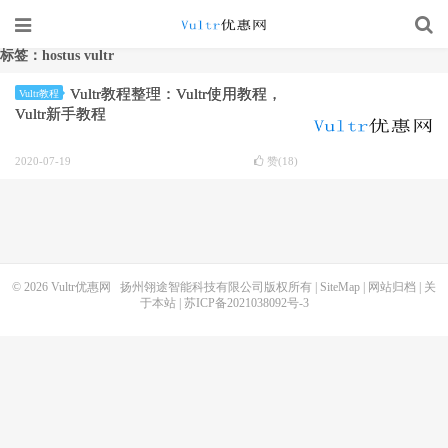
标签：hostus vultr
Vultr教程整理：Vultr使用教程，
Vultr教程
Vultr新手教程
2020-07-19
赞(
18
)
© 2026
Vultr优惠网
扬州翎途智能科技有限公司版权所有 |
SiteMap
|
网站归档
|
关
于本站
|
苏ICP备2021038092号-3