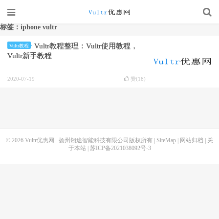
标签：iphone vultr
Vultr教程整理：Vultr使用教程，
Vultr教程
Vultr新手教程
2020-07-19
赞(
18
)
© 2026
Vultr优惠网
扬州翎途智能科技有限公司版权所有 |
SiteMap
|
网站归档
|
关
于本站
|
苏ICP备2021038092号-3