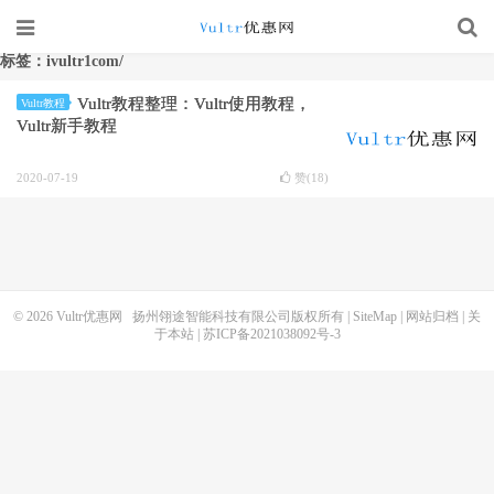
标签：ivultr1com/
Vultr教程整理：Vultr使用教程，
Vultr教程
Vultr新手教程
2020-07-19
赞(
18
)
© 2026
Vultr优惠网
扬州翎途智能科技有限公司版权所有 |
SiteMap
|
网站归档
|
关
于本站
|
苏ICP备2021038092号-3