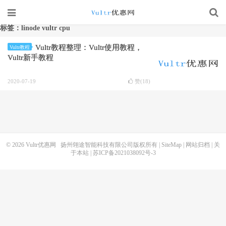
标签：linode vultr cpu
Vultr教程整理：Vultr使用教程，
Vultr教程
Vultr新手教程
2020-07-19
赞(
18
)
© 2026
Vultr优惠网
扬州翎途智能科技有限公司版权所有 |
SiteMap
|
网站归档
|
关
于本站
|
苏ICP备2021038092号-3