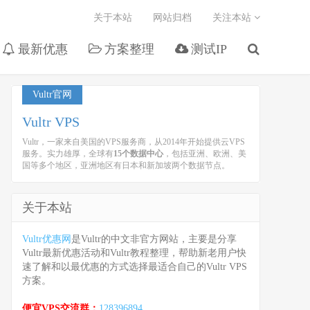
关于本站
网站归档
关注本站
最新优惠
方案整理
测试IP
Vultr官网
Vultr VPS
Vultr，一家来自美国的VPS服务商，从2014年开始提供云VPS
服务。实力雄厚，全球有
15个数据中心
，包括亚洲、欧洲、美
国等多个地区，亚洲地区有日本和新加坡两个数据节点。
关于本站
Vultr优惠网
是Vultr的中文非官方网站，主要是分享
Vultr最新优惠活动和Vultr教程整理，帮助新老用户快
速了解和以最优惠的方式选择最适合自己的Vultr VPS
方案。
便宜VPS交流群：
128396894