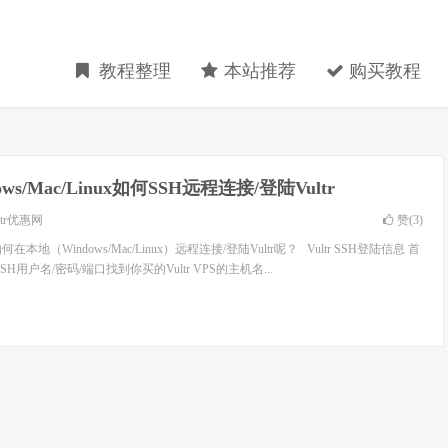
教程整理
本站推荐
购买教程
ows/Mac/Linux如何SSH远程连接/登陆Vultr
ltr优惠网
赞(
3
)
何在本地（Windows/Mac/Linux）远程连接/登陆Vultr呢？ Vultr SSH登陆信息 首
 SSH用户名/密码/端口找到你买的Vultr VPS的主机名...