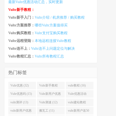
最新Vultr优惠活动汇总，实时更新
Vultr新手教程：
Vultr新手入门：
Vultr介绍 / 机房推荐 / 购买教程
Vultr方案推荐：
哪些Vultr方案值得买
Vultr购买教程：
Vultr支付宝购买教程
Vultr远程登陆：
本地远程连接Vultr教程
Vultr连不上：
Vultr连不上问题定位与解决
Vultr教程汇总：
Vultr所有教程汇总
热门标签
Vultr优惠 (32)
Vultr新手教程
vultr教程 (16)
(16)
Vultr优惠码 (15)
Vultr新用户优惠
Vultr优惠活动
(14)
(13)
vultr测评 (13)
Vultr测速 (12)
vultr建站教程
(12)
vultr新用户优惠
搬瓦工 (11)
vultr新用户送50