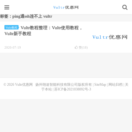
标签：ping通ssh连不上 vultr
Vultr教程整理：Vultr使用教程，
Vultr教程
Vultr新手教程
2020-07-19
赞(
18
)
© 2026
Vultr优惠网
扬州翎途智能科技有限公司版权所有 |
SiteMap
|
网站归档
|
关
于本站
|
苏ICP备2021038092号-3