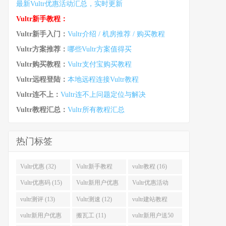
最新Vultr优惠活动汇总，实时更新
Vultr新手教程：
Vultr新手入门：
Vultr介绍 / 机房推荐 / 购买教程
Vultr方案推荐：
哪些Vultr方案值得买
Vultr购买教程：
Vultr支付宝购买教程
Vultr远程登陆：
本地远程连接Vultr教程
Vultr连不上：
Vultr连不上问题定位与解决
Vultr教程汇总：
Vultr所有教程汇总
热门标签
Vultr优惠 (32)
Vultr新手教程
vultr教程 (16)
(16)
Vultr优惠码 (15)
Vultr新用户优惠
Vultr优惠活动
(14)
(13)
vultr测评 (13)
Vultr测速 (12)
vultr建站教程
(12)
vultr新用户优惠
搬瓦工 (11)
vultr新用户送50