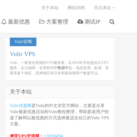
关于本站
网站归档
关注本站
最新优惠
方案整理
测试IP
Vultr官网
Vultr VPS
Vultr，一家来自美国的VPS服务商，从2014年开始提供云VPS
服务。实力雄厚，全球有
15个数据中心
，包括亚洲、欧洲、美
国等多个地区，亚洲地区有日本和新加坡两个数据节点。
关于本站
Vultr优惠网
是Vultr的中文非官方网站，主要是分享
Vultr最新优惠活动和Vultr教程整理，帮助新老用户快
速了解和以最优惠的方式选择最适合自己的Vultr VPS
方案。
便宜VPS交流群：
128396894