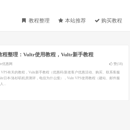
教程整理
本站推荐
购买教程
tr教程整理：Vultr使用教程，Vultr新手教程
ltr优惠网
赞(
18
)
tr VPS有关的教程，Vultr新手教程（优惠码/新老客户优惠活动、购买、联系客服
Vultr日本/洛杉矶机房测评，电信为什么慢），Vultr VPS使用教程（建站、邮件服
...