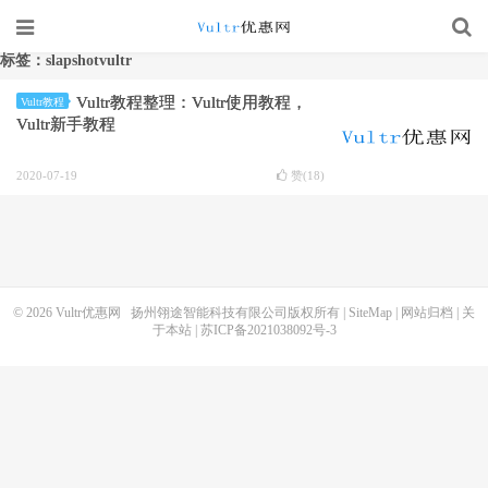
标签：slapshotvultr
Vultr教程整理：Vultr使用教程，
Vultr教程
Vultr新手教程
2020-07-19
赞(
18
)
© 2026
Vultr优惠网
扬州翎途智能科技有限公司版权所有 |
SiteMap
|
网站归档
|
关
于本站
|
苏ICP备2021038092号-3