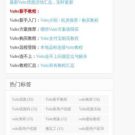
最新Vultr优惠活动汇总，实时更新
Vultr新手教程：
Vultr新手入门：
Vultr介绍 / 机房推荐 / 购买教程
Vultr方案推荐：
哪些Vultr方案值得买
Vultr购买教程：
Vultr支付宝购买教程
Vultr远程登陆：
本地远程连接Vultr教程
Vultr连不上：
Vultr连不上问题定位与解决
Vultr教程汇总：
Vultr所有教程汇总
热门标签
Vultr优惠 (32)
Vultr新手教程
vultr教程 (16)
(16)
Vultr优惠码 (15)
Vultr新用户优惠
Vultr优惠活动
(14)
(13)
vultr测评 (13)
Vultr测速 (12)
vultr建站教程
(12)
vultr新用户优惠
搬瓦工 (11)
vultr新用户送50