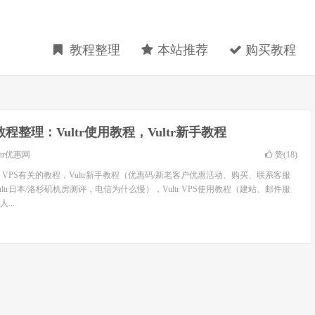
教程整理
本站推荐
购买教程
tr教程整理：Vultr使用教程，Vultr新手教程
ltr优惠网
赞(
18
)
tr VPS有关的教程，Vultr新手教程（优惠码/新老客户优惠活动、购买、联系客服
Vultr日本/洛杉矶机房测评，电信为什么慢），Vultr VPS使用教程（建站、邮件服
...