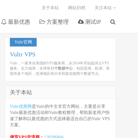
关于本站
网站归档
关注本站
最新优惠
方案整理
测试IP
Vultr官网
Vultr VPS
Vultr，一家来自美国的VPS服务商，从2014年开始提供云VPS
服务。实力雄厚，全球有
15个数据中心
，包括亚洲、欧洲、美
国等多个地区，亚洲地区有日本和新加坡两个数据节点。
关于本站
Vultr优惠网
是Vultr的中文非官方网站，主要是分享
Vultr最新优惠活动和Vultr教程整理，帮助新老用户快
速了解和以最优惠的方式选择最适合自己的Vultr VPS
方案。
便宜VPS交流群：
128396894