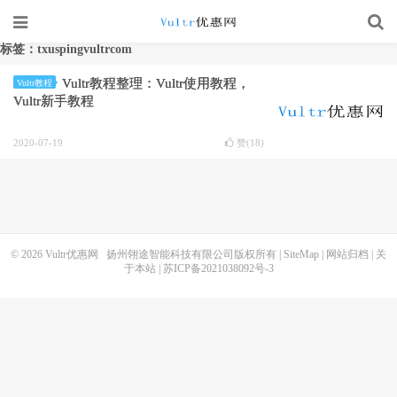
标签：txuspingvultrcom
Vultr教程整理：Vultr使用教程，
Vultr教程
Vultr新手教程
2020-07-19
赞(
18
)
© 2026
Vultr优惠网
扬州翎途智能科技有限公司版权所有 |
SiteMap
|
网站归档
|
关
于本站
|
苏ICP备2021038092号-3