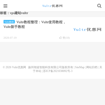
标签：vps建站vultr
Vultr教程整理：Vultr使用教程，
Vultr教程
Vultr新手教程
2020-07-19
赞(
18
)
© 2026
Vultr优惠网
扬州翎途智能科技有限公司版权所有 |
SiteMap
|
网站归档
|
关
于本站
|
苏ICP备2021038092号-3