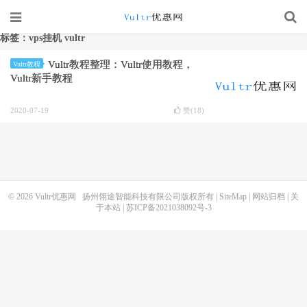
标签：vps挂机 vultr
Vultr教程整理：Vultr使用教程，
Vultr教程
Vultr新手教程
2020-07-19
赞(
18
)
© 2026
Vultr优惠网
扬州翎途智能科技有限公司版权所有 |
SiteMap
|
网站归档
|
关
于本站
|
苏ICP备2021038092号-3