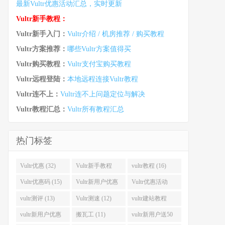
最新Vultr优惠活动汇总，实时更新
Vultr新手教程：
Vultr新手入门：
Vultr介绍 / 机房推荐 / 购买教程
Vultr方案推荐：
哪些Vultr方案值得买
Vultr购买教程：
Vultr支付宝购买教程
Vultr远程登陆：
本地远程连接Vultr教程
Vultr连不上：
Vultr连不上问题定位与解决
Vultr教程汇总：
Vultr所有教程汇总
热门标签
Vultr优惠 (32)
Vultr新手教程
vultr教程 (16)
(16)
Vultr优惠码 (15)
Vultr新用户优惠
Vultr优惠活动
(14)
(13)
vultr测评 (13)
Vultr测速 (12)
vultr建站教程
(12)
vultr新用户优惠
搬瓦工 (11)
vultr新用户送50