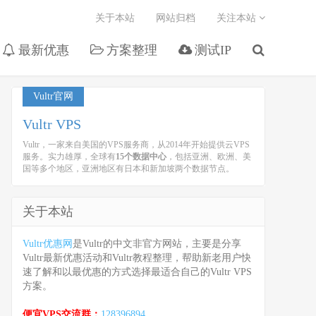
关于本站
网站归档
关注本站
最新优惠
方案整理
测试IP
Vultr官网
Vultr VPS
Vultr，一家来自美国的VPS服务商，从2014年开始提供云VPS
服务。实力雄厚，全球有
15个数据中心
，包括亚洲、欧洲、美
国等多个地区，亚洲地区有日本和新加坡两个数据节点。
关于本站
Vultr优惠网
是Vultr的中文非官方网站，主要是分享
Vultr最新优惠活动和Vultr教程整理，帮助新老用户快
速了解和以最优惠的方式选择最适合自己的Vultr VPS
方案。
便宜VPS交流群：
128396894