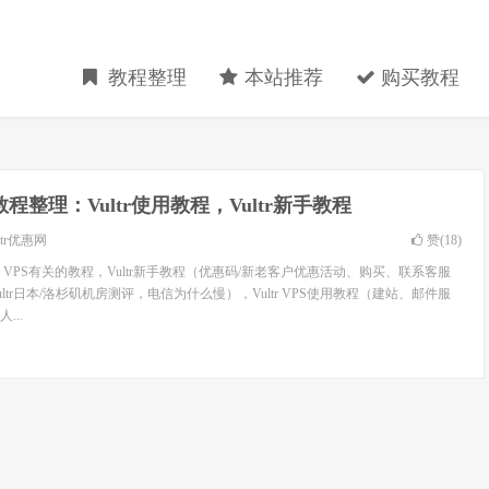
教程整理
本站推荐
购买教程
tr教程整理：Vultr使用教程，Vultr新手教程
ltr优惠网
赞(
18
)
tr VPS有关的教程，Vultr新手教程（优惠码/新老客户优惠活动、购买、联系客服
Vultr日本/洛杉矶机房测评，电信为什么慢），Vultr VPS使用教程（建站、邮件服
...