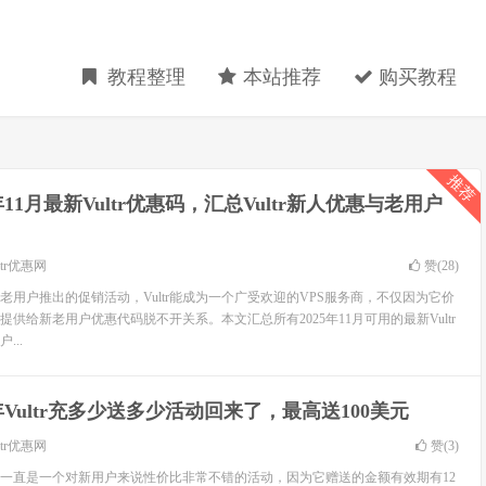
教程整理
本站推荐
购买教程
推荐
5年11月最新Vultr优惠码，汇总Vultr新人优惠与老用户
ltr优惠网
赞(
28
)
r针对新老用户推出的促销活动，Vultr能成为一个广受欢迎的VPS服务商，不仅因为它价
供给新老用户优惠代码脱不开关系。本文汇总所有2025年11月可用的最新Vultr
...
3年Vultr充多少送多少活动回来了，最高送100美元
ltr优惠网
赞(
3
)
少活动一直是一个对新用户来说性价比非常不错的活动，因为它赠送的金额有效期有12