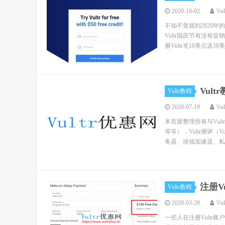
2020-10-02
Vu
不知不觉就到2020年
Vultr国庆节有没有促
册Vultr充10美元送50美元
Vul
Vultr教程
2020-07-19
Vu
本页面整理所有与Vul
等等），Vultr测评（
务器、游戏加速器、私人
注册V
Vultr教程
2020-03-28
Vu
一些人在注册Vultr账