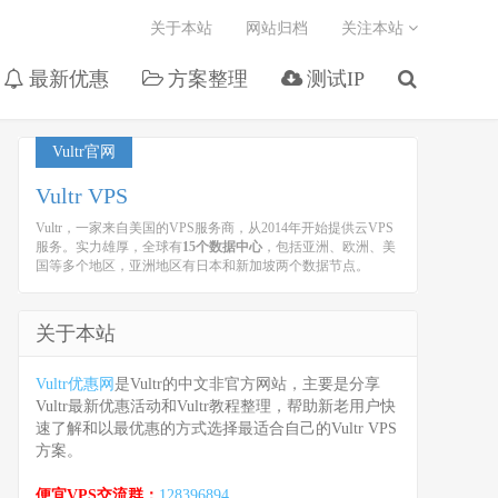
关于本站
网站归档
关注本站
最新优惠
方案整理
测试IP
Vultr官网
Vultr VPS
Vultr，一家来自美国的VPS服务商，从2014年开始提供云VPS
服务。实力雄厚，全球有
15个数据中心
，包括亚洲、欧洲、美
国等多个地区，亚洲地区有日本和新加坡两个数据节点。
关于本站
Vultr优惠网
是Vultr的中文非官方网站，主要是分享
Vultr最新优惠活动和Vultr教程整理，帮助新老用户快
速了解和以最优惠的方式选择最适合自己的Vultr VPS
方案。
便宜VPS交流群：
128396894