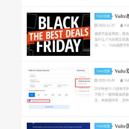
Vul
Vultr优惠
2020-11-25
Vu
感恩节是这周四，黑色
是什么？Vultr黑五优
活。 一、Vultr感恩节和
Vul
Vultr优惠
2020-10-26
Vu
2020年的11.11还
下双十一期间最值得参与
元，有效期30天，另外关
Vul
Vultr优惠