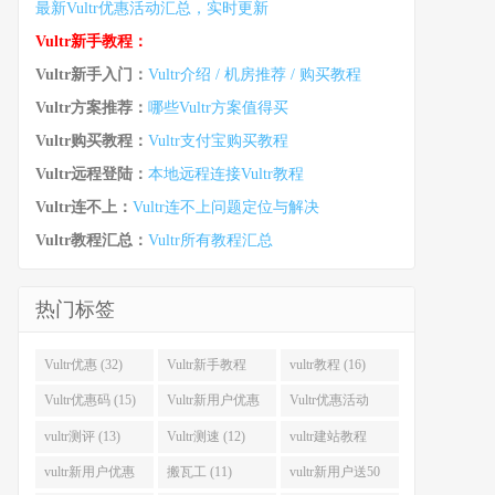
最新Vultr优惠活动汇总，实时更新
Vultr新手教程：
Vultr新手入门：
Vultr介绍 / 机房推荐 / 购买教程
Vultr方案推荐：
哪些Vultr方案值得买
Vultr购买教程：
Vultr支付宝购买教程
Vultr远程登陆：
本地远程连接Vultr教程
Vultr连不上：
Vultr连不上问题定位与解决
Vultr教程汇总：
Vultr所有教程汇总
热门标签
Vultr优惠 (32)
Vultr新手教程
vultr教程 (16)
(16)
Vultr优惠码 (15)
Vultr新用户优惠
Vultr优惠活动
(14)
(13)
vultr测评 (13)
Vultr测速 (12)
vultr建站教程
(12)
vultr新用户优惠
搬瓦工 (11)
vultr新用户送50