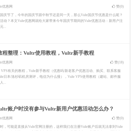
ltr优惠网
赞(
0
)
的国庆节了，今年的国庆节跟中秋节还是同一天，那么Vultr国庆节优惠是什么呢？
销活动？本文Vultr优惠网就给大家带来今年国庆节期间的Vultr优惠活动：新用户注
...
tr教程整理：Vultr使用教程，Vultr新手教程
ltr优惠网
赞(
18
)
tr VPS有关的教程，Vultr新手教程（优惠码/新老客户优惠活动、购买、联系客服
Vultr日本/洛杉矶机房测评，电信为什么慢），Vultr VPS使用教程（建站、邮件服
...
ultr账户时没有参与Vultr新用户优惠活动怎么办？
ltr优惠网
赞(
0
)
户时，可能是直接从Vultr官网注册的，这样我们在注册Vultr账户后就无法拿到Vultr