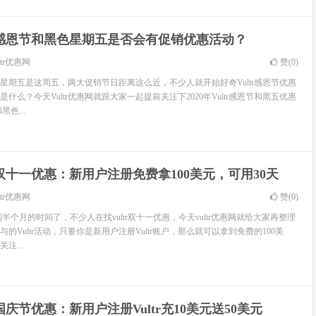
tr感恩节和黑色星期五是否会有促销优惠活动？
ltr优惠网
赞(
0
)
星期五是这周五，两大促销节日距离这么近，不少人就开始好奇Vultr感恩节优惠
惠是什么？今天Vultr优惠网就跟大家一起提前关注下2020年Vultr感恩节和黑五优惠
黑色...
tr双十一优惠：新用户注册免费拿100美元，可用30天
ltr优惠网
赞(
0
)
有不到半个月的时间了，不少人在找vultr双十一优惠，今天vultr优惠网就给大家再整理
的Vultr活动，只要你是新用户注册Vultr账户，那么就可以拿到免费的100美
注...
tr国庆节优惠：新用户注册Vultr充10美元送50美元