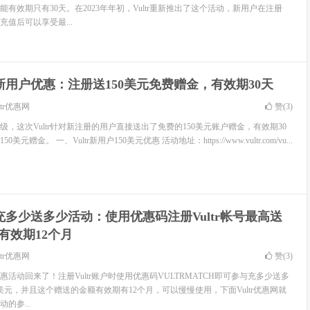
有效期只有30天。在2023年年初，Vultr重新推出了这个活动，新用户在注册
码充值后可以享受最...
tr新用户优惠：注册送150美元免费赠金，有效期30天
ltr优惠网
赞(
3
)
次升级，这次Vultr针对新注册的用户直接送出了免费的150美元账户赠金，有效期30
元赠金。 一、Vultr新用户150美元优惠 活动地址：https://www.vultr.com/vu...
tr充多少送多少活动：使用优惠码注册Vultr帐号最高送
有效期12个月
ltr优惠网
赞(
3
)
优惠活动回来了！注册Vultr账户时使用优惠码VULTRMATCH即可参与充多少送多
美元，并且这个赠送的金额有效期有12个月，可以慢慢使用，下面Vultr优惠网就
动的参...