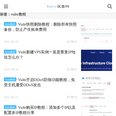
标签：vultr教程
Vultr快照删除教程：删除所有快照
Vultr教程
备份，防止产生账单费用
2021-09-29
赞(
3
)
Vultr新建VPS实例一直是重复IP地
Vultr教程
址怎么办？
2021-08-18
赞(
0
)
Vultr开启DDoS防御功能教程，免
Vultr教程
受主机遭受DDoS攻击
2021-06-12
赞(
0
)
Vultr购买IP教程：添加多个IP以及
Vultr教程
配置多IP教程分享