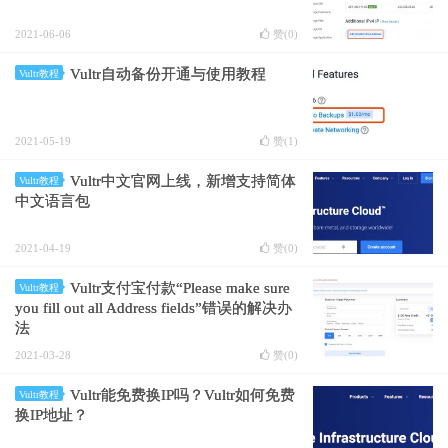
2021-06-06
赞(
0
)
Vultr自动备份开通与使用教程
Vultr教程
2021-05-19
赞(
1
)
Vultr中文官网上线，新增支持简体
Vultr教程
中文语言包
2021-04-19
赞(
0
)
Vultr支付宝付款“Please make sure
Vultr教程
you fill out all Address fields”错误的解决办
法
2021-03-28
赞(
0
)
Vultr能免费换IP吗？Vultr如何免费
Vultr教程
换IP地址？