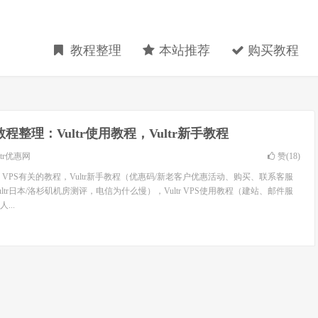
教程整理
本站推荐
购买教程
tr教程整理：Vultr使用教程，Vultr新手教程
ltr优惠网
赞(
18
)
tr VPS有关的教程，Vultr新手教程（优惠码/新老客户优惠活动、购买、联系客服
Vultr日本/洛杉矶机房测评，电信为什么慢），Vultr VPS使用教程（建站、邮件服
...