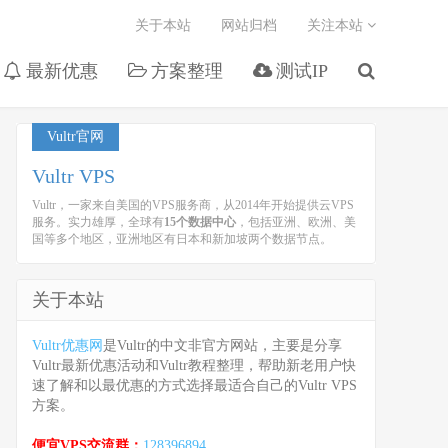
关于本站
网站归档
关注本站
最新优惠
方案整理
测试IP
Vultr官网
Vultr VPS
Vultr，一家来自美国的VPS服务商，从2014年开始提供云VPS
服务。实力雄厚，全球有
15个数据中心
，包括亚洲、欧洲、美
国等多个地区，亚洲地区有日本和新加坡两个数据节点。
关于本站
Vultr优惠网
是Vultr的中文非官方网站，主要是分享
Vultr最新优惠活动和Vultr教程整理，帮助新老用户快
速了解和以最优惠的方式选择最适合自己的Vultr VPS
方案。
便宜VPS交流群：
128396894