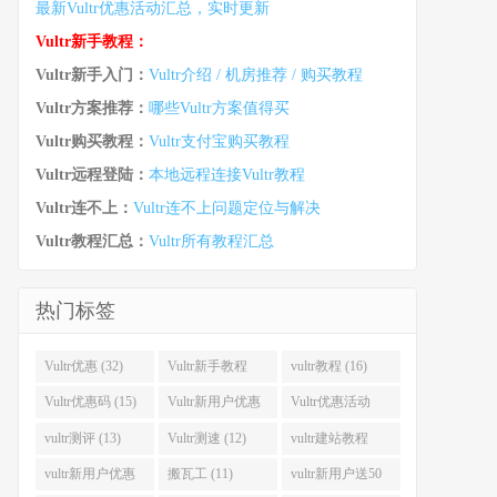
最新Vultr优惠活动汇总，实时更新
Vultr新手教程：
Vultr新手入门：
Vultr介绍 / 机房推荐 / 购买教程
Vultr方案推荐：
哪些Vultr方案值得买
Vultr购买教程：
Vultr支付宝购买教程
Vultr远程登陆：
本地远程连接Vultr教程
Vultr连不上：
Vultr连不上问题定位与解决
Vultr教程汇总：
Vultr所有教程汇总
热门标签
Vultr优惠 (32)
Vultr新手教程
vultr教程 (16)
(16)
Vultr优惠码 (15)
Vultr新用户优惠
Vultr优惠活动
(14)
(13)
vultr测评 (13)
Vultr测速 (12)
vultr建站教程
(12)
vultr新用户优惠
搬瓦工 (11)
vultr新用户送50