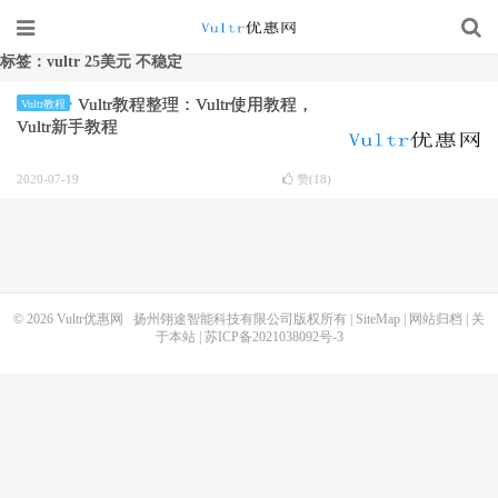
标签：vultr 25美元 不稳定
Vultr教程整理：Vultr使用教程，
Vultr教程
Vultr新手教程
2020-07-19
赞(
18
)
© 2026
Vultr优惠网
扬州翎途智能科技有限公司版权所有 |
SiteMap
|
网站归档
|
关
于本站
|
苏ICP备2021038092号-3