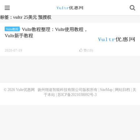
标签：vultr 25美元 预授权
Vultr教程整理：Vultr使用教程，
Vultr教程
Vultr新手教程
2020-07-19
赞(
18
)
© 2026
Vultr优惠网
扬州翎途智能科技有限公司版权所有 |
SiteMap
|
网站归档
|
关
于本站
|
苏ICP备2021038092号-3