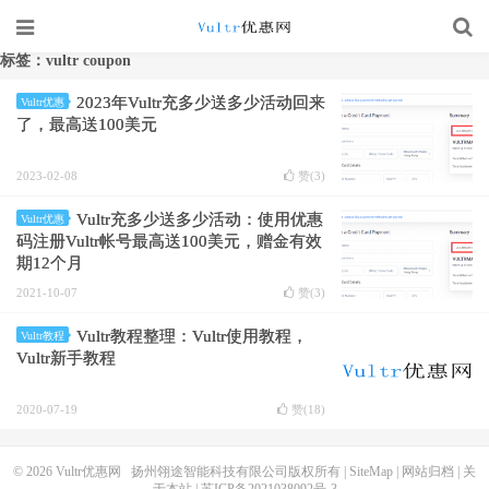
标签：vultr coupon
2023年Vultr充多少送多少活动回来
Vultr优惠
了，最高送100美元
2023-02-08
赞(
3
)
Vultr充多少送多少活动：使用优惠
Vultr优惠
码注册Vultr帐号最高送100美元，赠金有效
期12个月
2021-10-07
赞(
3
)
Vultr教程整理：Vultr使用教程，
Vultr教程
Vultr新手教程
2020-07-19
赞(
18
)
© 2026
Vultr优惠网
扬州翎途智能科技有限公司版权所有 |
SiteMap
|
网站归档
|
关