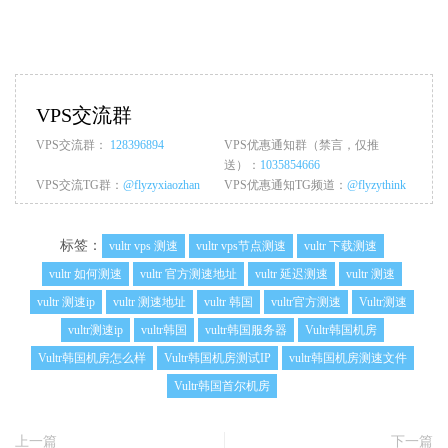
VPS交流群
VPS交流群：
128396894
VPS优惠通知群（禁言，仅推
送）：
1035854666
VPS交流TG群：
@flyzyxiaozhan
VPS优惠通知TG频道：
@flyzythink
标签：
vultr vps 测速
vultr vps节点测速
vultr 下载测速
vultr 如何测速
vultr 官方测速地址
vultr 延迟测速
vultr 测速
vultr 测速ip
vultr 测速地址
vultr 韩国
vultr官方测速
Vultr测速
vultr测速ip
vultr韩国
vultr韩国服务器
Vultr韩国机房
Vultr韩国机房怎么样
Vultr韩国机房测试IP
vultr韩国机房测速文件
Vultr韩国首尔机房
上一篇
下一篇