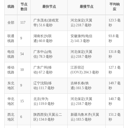
节点
平均响
线路
最快节点
最慢节点
数目
应
广东茂名(游戏宽
河北保定(天翼
123.5 毫
全部
117
带) 51.6 毫秒
云) 218.7 毫秒
秒
联通
湖南长沙(联
安徽滁州(电信
93.8 毫
9
线路
通) 60.8 毫秒
2) 141.3 毫秒
秒
电信
广东中山(电
河北保定(天翼
131.8 毫
54
线路
信) 78.3 毫秒
云) 218.7 毫秒
秒
移动
广东广州(移
江苏宿迁
127.1 毫
10
线路
动) 67.2 毫秒
(UOVZ) 204.3 毫秒
秒
东北
辽宁沈阳(移
吉林长春(铁
149.7 毫
9
地区
动) 111.7 毫秒
通) 161.5 毫秒
秒
华北
北京(华为
河北保定(天翼
140.7 毫
15
地区
云) 119.0 毫秒
云) 218.7 毫秒
秒
西北
陕西西安(天翼云二
新疆乌鲁木齐(天翼
151.2 毫
6
地区
区) 134.0 毫秒
云) 183.5 毫秒
秒