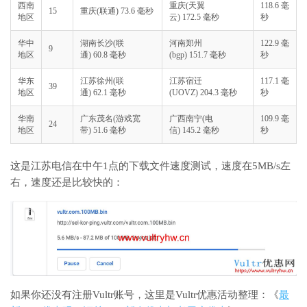
西南
重庆(天翼
118.6 毫
15
重庆(联通) 73.6 毫秒
地区
云) 172.5 毫秒
秒
华中
湖南长沙(联
河南郑州
122.9 毫
9
地区
通) 60.8 毫秒
(bgp) 151.7 毫秒
秒
华东
江苏徐州(联
江苏宿迁
117.1 毫
39
地区
通) 62.1 毫秒
(UOVZ) 204.3 毫秒
秒
华南
广东茂名(游戏宽
广西南宁(电
109.9 毫
24
地区
带) 51.6 毫秒
信) 145.2 毫秒
秒
这是江苏电信在中午1点的下载文件速度测试，速度在5MB/s左
右，速度还是比较快的：
如果你还没有注册Vultr账号，这里是Vultr优惠活动整理：《
最