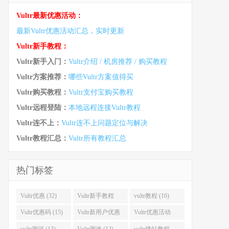
Vultr最新优惠活动：
最新Vultr优惠活动汇总，实时更新
Vultr新手教程：
Vultr新手入门：
Vultr介绍 / 机房推荐 / 购买教程
Vultr方案推荐：
哪些Vultr方案值得买
Vultr购买教程：
Vultr支付宝购买教程
Vultr远程登陆：
本地远程连接Vultr教程
Vultr连不上：
Vultr连不上问题定位与解决
Vultr教程汇总：
Vultr所有教程汇总
热门标签
Vultr优惠 (32)
Vultr新手教程
vultr教程 (16)
(16)
Vultr优惠码 (15)
Vultr新用户优惠
Vultr优惠活动
(14)
(13)
vultr测评 (13)
Vultr测速 (12)
vultr建站教程