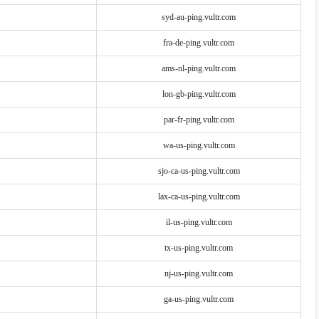
syd-au-ping.vultr.com
fra-de-ping.vultr.com
ams-nl-ping.vultr.com
lon-gb-ping.vultr.com
par-fr-ping.vultr.com
wa-us-ping.vultr.com
sjo-ca-us-ping.vultr.com
lax-ca-us-ping.vultr.com
il-us-ping.vultr.com
tx-us-ping.vultr.com
nj-us-ping.vultr.com
ga-us-ping.vultr.com