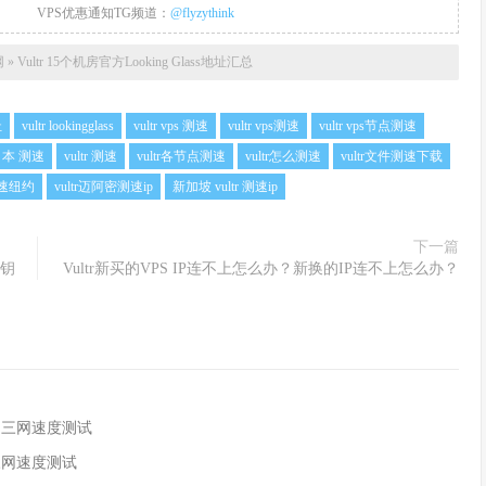
VPS优惠通知TG频道：
@flyzythink
网
»
Vultr 15个机房官方Looking Glass地址汇总
址
vultr lookingglass
vultr vps 测速
vultr vps测速
vultr vps节点测速
 日本 测速
vultr 测速
vultr各节点测速
vultr怎么测速
vultr文件测速下载
r测速纽约
vultr迈阿密测速ip
新加坡 vultr 测速ip
下一篇
密钥
Vultr新买的VPS IP连不上怎么办？新换的IP连不上怎么办？
联通三网速度测试
通三网速度测试