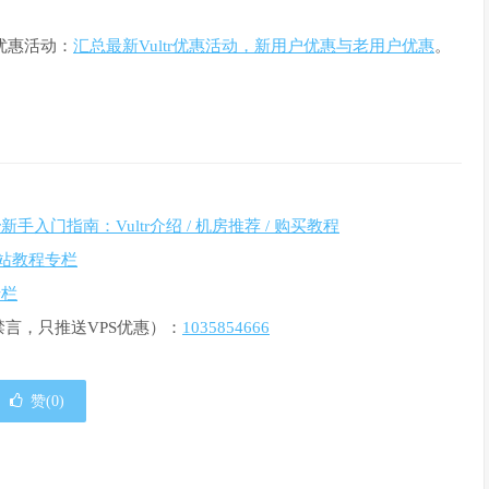
的优惠活动：
汇总最新Vultr优惠活动，新用户优惠与老用户优惠
。
ltr新手入门指南：Vultr介绍 / 机房推荐 / 购买教程
r建站教程专栏
专栏
禁言，只推送VPS优惠）：
1035854666
赞(
0
)