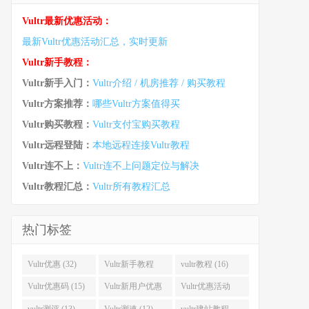
Vultr最新优惠活动：
最新Vultr优惠活动汇总，实时更新
Vultr新手教程：
Vultr新手入门：
Vultr介绍 / 机房推荐 / 购买教程
Vultr方案推荐：
哪些Vultr方案值得买
Vultr购买教程：
Vultr支付宝购买教程
Vultr远程登陆：
本地远程连接Vultr教程
Vultr连不上：
Vultr连不上问题定位与解决
Vultr教程汇总：
Vultr所有教程汇总
热门标签
Vultr优惠 (32)
Vultr新手教程
vultr教程 (16)
(16)
Vultr优惠码 (15)
Vultr新用户优惠
Vultr优惠活动
(14)
(13)
vultr测评 (13)
Vultr测速 (12)
vultr建站教程