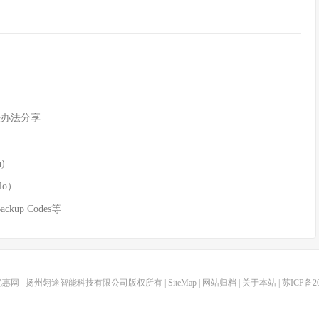
解决办法分享
)
lo）
kup Codes等
r优惠网
扬州翎途智能科技有限公司版权所有 |
SiteMap
|
网站归档
|
关于本站
|
苏ICP备20