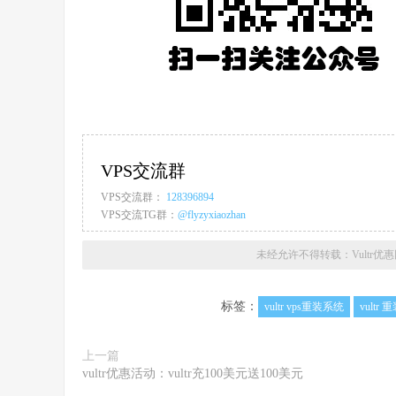
VPS交流群
VPS交流群：
128396894
VPS交流TG群：
@flyzyxiaozhan
未经允许不得转载：
Vultr优
标签：
vultr vps重装系统
vultr
上一篇
vultr优惠活动：vultr充100美元送100美元