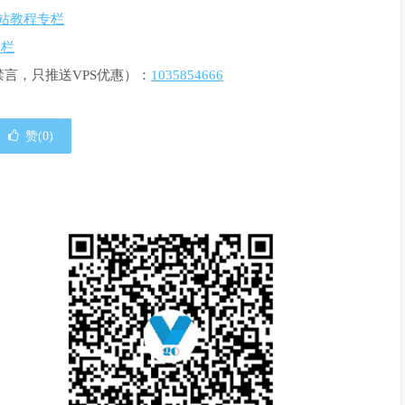
r建站教程专栏
专栏
禁言，只推送VPS优惠）：
1035854666
赞(
0
)