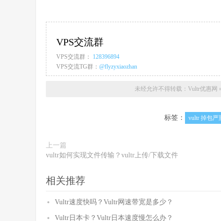
VPS交流群
VPS交流群：
128396894
VPS交流TG群：
@flyzyxiaozhan
未经允许不得转载：
Vultr优惠网
标签：
vultr 掉包严
上一篇
vultr如何实现文件传输？vultr上传/下载文件
相关推荐
Vultr速度快吗？Vultr网速带宽是多少？
Vultr日本卡？Vultr日本速度慢怎么办？