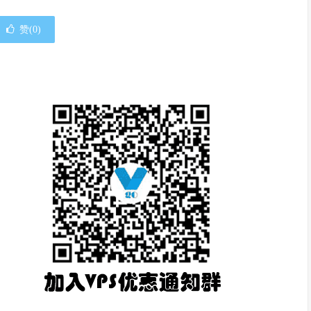
赞(
0
)