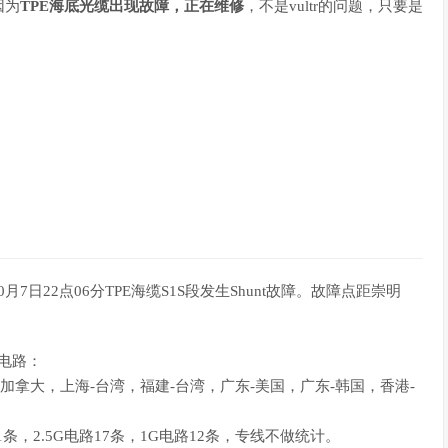
因为
TPE海底光缆出现故障，正在维修
，不是vultr的问题，只要是
8年10月7日22点06分TPE海缆S1S段发生Shunt故障。故障点距崇明
向电路：
-加拿大，上海-台湾，福建-台湾，广东-美国，广东-韩国，香港-
路1条，2.5G电路17条，1G电路12条，专线不做统计。