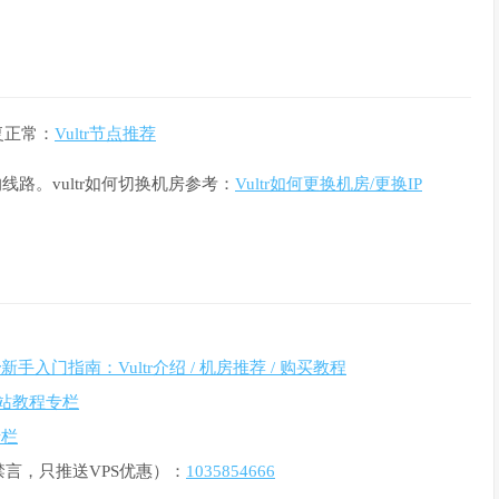
复正常：
Vultr节点推荐
路。vultr如何切换机房参考：
Vultr如何更换机房/更换IP
ltr新手入门指南：Vultr介绍 / 机房推荐 / 购买教程
r建站教程专栏
专栏
禁言，只推送VPS优惠）：
1035854666