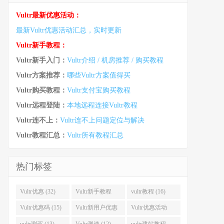
Vultr最新优惠活动：
最新Vultr优惠活动汇总，实时更新
Vultr新手教程：
Vultr新手入门：
Vultr介绍 / 机房推荐 / 购买教程
Vultr方案推荐：
哪些Vultr方案值得买
Vultr购买教程：
Vultr支付宝购买教程
Vultr远程登陆：
本地远程连接Vultr教程
Vultr连不上：
Vultr连不上问题定位与解决
Vultr教程汇总：
Vultr所有教程汇总
热门标签
Vultr优惠 (32)
Vultr新手教程
vultr教程 (16)
(16)
Vultr优惠码 (15)
Vultr新用户优惠
Vultr优惠活动
(14)
(13)
vultr测评 (13)
Vultr测速 (12)
vultr建站教程