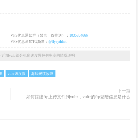
VPS优惠通知群（禁言，仅推送）：
1035854666
VPS优惠通知TG频道：
@flyzythink
»
近期vultr部分机房速度慢掉包率高的情况说明
重
vultr速度慢
海底光缆故障
下一篇
如何搭建ftp上传文件到vultr，vultr的ftp登陆信息是什么