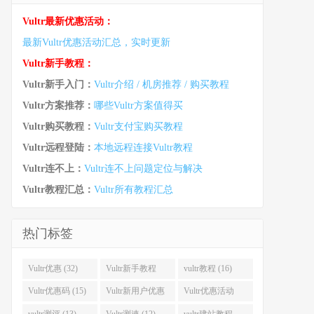
Vultr最新优惠活动：
最新Vultr优惠活动汇总，实时更新
Vultr新手教程：
Vultr新手入门：
Vultr介绍 / 机房推荐 / 购买教程
Vultr方案推荐：
哪些Vultr方案值得买
Vultr购买教程：
Vultr支付宝购买教程
Vultr远程登陆：
本地远程连接Vultr教程
Vultr连不上：
Vultr连不上问题定位与解决
Vultr教程汇总：
Vultr所有教程汇总
热门标签
Vultr优惠 (32)
Vultr新手教程
vultr教程 (16)
(16)
Vultr优惠码 (15)
Vultr新用户优惠
Vultr优惠活动
(14)
(13)
vultr测评 (13)
Vultr测速 (12)
vultr建站教程