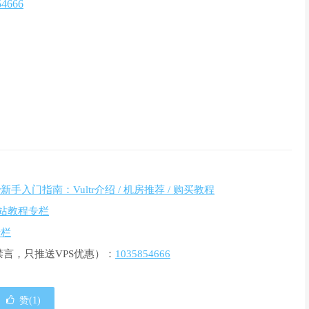
54666
ltr新手入门指南：Vultr介绍 / 机房推荐 / 购买教程
r建站教程专栏
专栏
禁言，只推送VPS优惠）：
1035854666
赞(
1
)