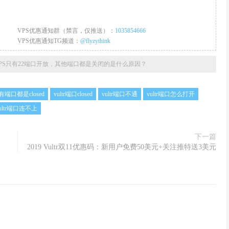
VPS优惠通知群（禁言，仅推送）：
1035854666
VPS优惠通知TG频道：
@flyzythink
tr VPS只有22端口开放，其他端口都是关闭的是什么原因？
所有端口都是closed
vultr端口closed
vultr端口不通
vultr端口怎么打开
ultr端口连不上
下一篇
2019 Vultr双11优惠码：新用户免费50美元+关注推特送3美元