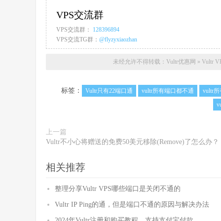
VPS交流群
VPS交流群：
128396894
VPS交流TG群：
@flyzyxiaozhan
未经允许不得转载：
Vultr优惠网
»
Vul
标签：
Vultr只有22端口通
vultr所有端口都不通
vultr
v
上一篇
Vultr不小心将赠送的免费50美元移除(Remove)了怎么办？
相关推荐
整理分享Vultr VPS哪些端口是关闭不通的
Vultr IP Ping的通，但是端口不通的原因与解决办法
2024年Vultr注册和购买教程，支持支付宝付款